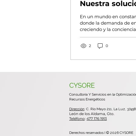
Nuestra soluci
mundo más ve
En un mundo en constan
donde la demanda de en
creciendo y la concienci
consolida, las microrredes
2
0
CYSORE
Consultoría Y Servicios en la Optimizaci
Recursos Energéticos
Dirección
: C. Río Mayo 211, La Luz, 37458
León de los Aldama, Gto.
Teléfono
:
477 176 1913
Derechos reservados I © 2026 CYSORE