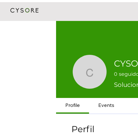
CYSO
0
seguid
CYSORE
Solucio
Profile
Events
Perfil