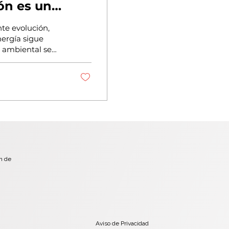
ón es un
rde.
te evolución,
ergía sigue
a ambiental se
...
ón de
Aviso de Privacidad